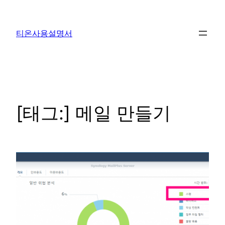
콘
텐
티온사용설명서
츠
로
바
로
가
기
[태그:]
메일 만들기