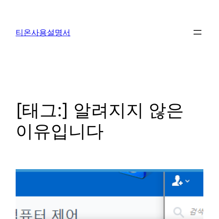
콘
텐
티온사용설명서
츠
로
바
로
가
기
[태그:]
알려지지 않은
이유입니다