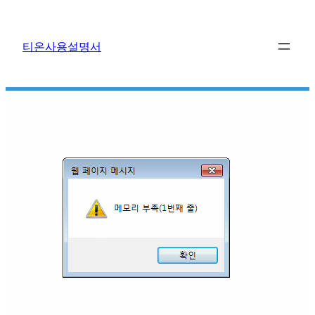
콘
텐
티온사용설명서
츠
로
바
로
가
기