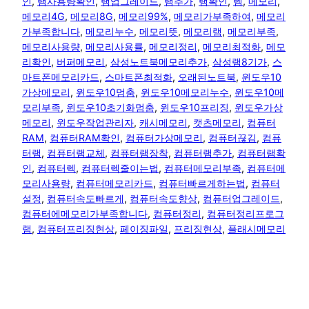
인
, 
램사용량확인
, 
램업그레이드
, 
램추가
, 
램확인
, 
렘
, 
메모리
, 
메모리4G
, 
메모리8G
, 
메모리99%
, 
메모리가부족하여
, 
메모리
가부족합니다
, 
메모리누수
, 
메모리뜻
, 
메모리램
, 
메모리부족
, 
메모리사용량
, 
메모리사용률
, 
메모리정리
, 
메모리최적화
, 
메모
리확인
, 
버퍼메모리
, 
삼성노트북메모리추가
, 
삼성램8기가
, 
스
마트폰메모리카드
, 
스마트폰최적화
, 
오래된노트북
, 
윈도우10
가상메모리
, 
윈도우10멈춤
, 
윈도우10메모리누수
, 
윈도우10메
모리부족
, 
윈도우10초기화멈춤
, 
윈도우10프리징
, 
윈도우가상
메모리
, 
윈도우작업관리자
, 
캐시메모리
, 
캣츠메모리
, 
컴퓨터
RAM
, 
컴퓨터RAM확인
, 
컴퓨터가상메모리
, 
컴퓨터끊김
, 
컴퓨
터램
, 
컴퓨터램교체
, 
컴퓨터램장착
, 
컴퓨터램추가
, 
컴퓨터램확
인
, 
컴퓨터렉
, 
컴퓨터렉줄이는법
, 
컴퓨터메모리부족
, 
컴퓨터메
모리사용량
, 
컴퓨터메모리카드
, 
컴퓨터빠르게하는법
, 
컴퓨터
설정
, 
컴퓨터속도빠르게
, 
컴퓨터속도향상
, 
컴퓨터업그레이드
, 
컴퓨터에메모리가부족합니다
, 
컴퓨터정리
, 
컴퓨터정리프로그
램
, 
컴퓨터프리징현상
, 
페이징파일
, 
프리징현상
, 
플래시메모리