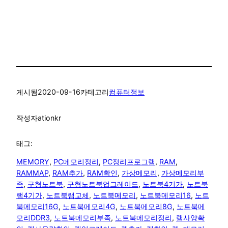
게시됨
2020-09-16
카테고리
컴퓨터정보
작성자
ationkr
태그:
MEMORY
, 
PC메모리정리
, 
PC정리프로그램
, 
RAM
, 
RAMMAP
, 
RAM추가
, 
RAM확인
, 
가상메모리
, 
가상메모리부
족
, 
구형노트북
, 
구형노트북업그레이드
, 
노트북4기가
, 
노트북
램4기가
, 
노트북램교체
, 
노트북메모리
, 
노트북메모리16
, 
노트
북메모리16G
, 
노트북메모리4G
, 
노트북메모리8G
, 
노트북메
모리DDR3
, 
노트북메모리부족
, 
노트북메모리정리
, 
램사양확