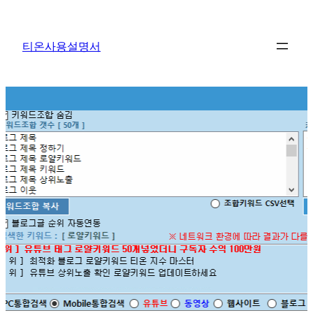
콘
텐
티온사용설명서
츠
로
바
로
가
기