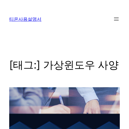
콘
텐
티온사용설명서
츠
로
바
로
가
기
[태그:]
가상윈도우 사양