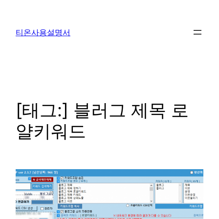
콘
텐
티온사용설명서
츠
로
바
로
가
기
[태그:]
블러그 제목 로
얄키워드