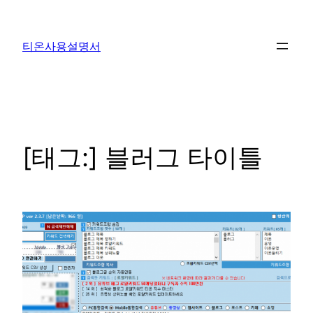
콘
텐
티온사용설명서
츠
로
바
로
가
기
[태그:]
블러그 타이틀