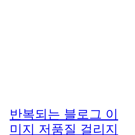
반복되는 블로그 이
미지 저품질 걸리지