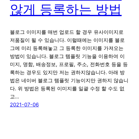
않게 등록하는 방법
블로그 이미지를 매번 업로드 할 경우 유사이미지로
저품질이 될 수 있습니다. 이럴때에는 이미지를 블로
그에 미리 등록해놓고 그 등록한 이미지를 가져오는
방법이 있습니다. 블로그 템플릿 기능을 이용하여 이
미지, 명함, 배송정보, 프로필, 주소, 전화번호 등을 등
록하는 경우도 있지만 저는 권하지않습니다. 아래 방
법은 네이버 블로그 템플릿 기능이지만 권하지 않습니
다. 위 방법은 등록된 이미지를 일괄 수정 할 수도 없
고…
2021-07-06