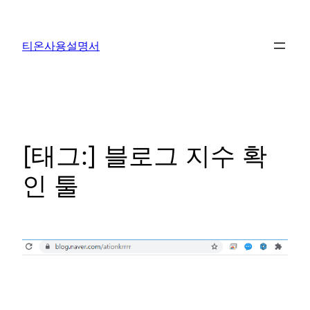
콘
텐
티온사용설명서
츠
로
바
로
가
기
[태그:]
블로그 지수 확
인 툴