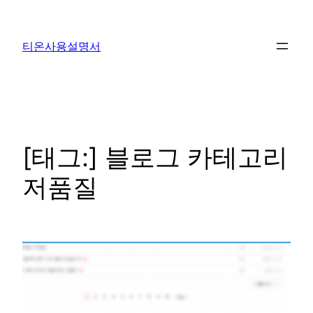
콘
텐
티온사용설명서
츠
로
바
로
가
기
[태그:]
블로그 카테고리
저품질