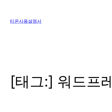
콘
텐
츠
티온사용설명서
로
바
로
가
기
[태그:]
워드프레스