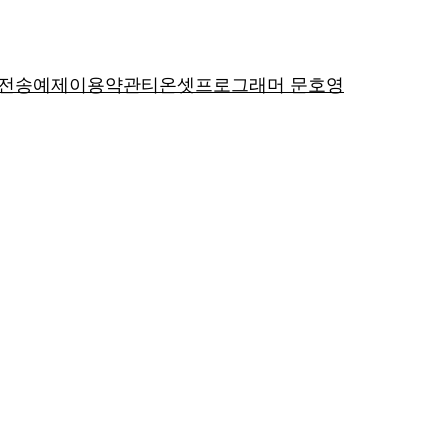
P전송예제
이용약관
티온셋
프로그래머 문호영