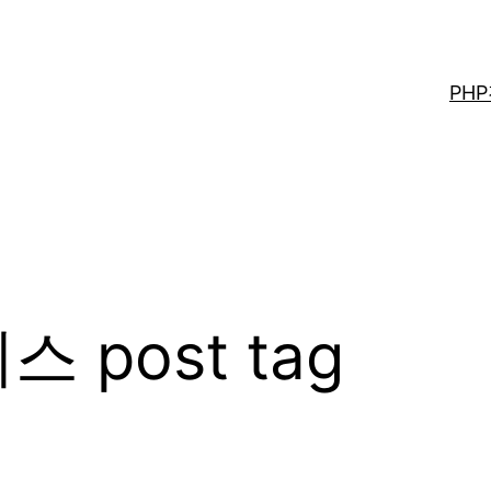
PH
 post tag