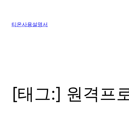
콘
텐
츠
티온사용설명서
로
바
로
가
기
[태그:]
원격프로