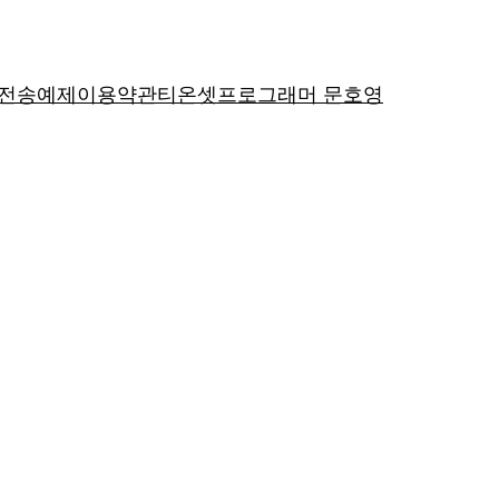
P전송예제
이용약관
티온셋
프로그래머 문호영