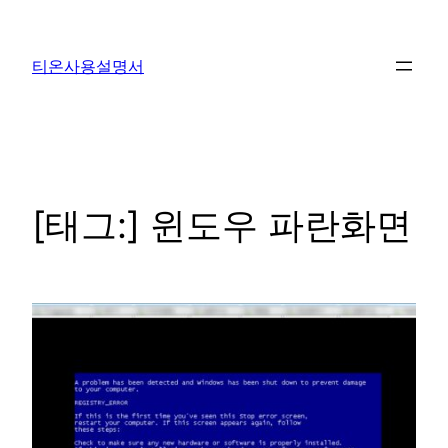
콘
텐
티온사용설명서
츠
로
바
로
가
기
[태그:]
윈도우 파란화면