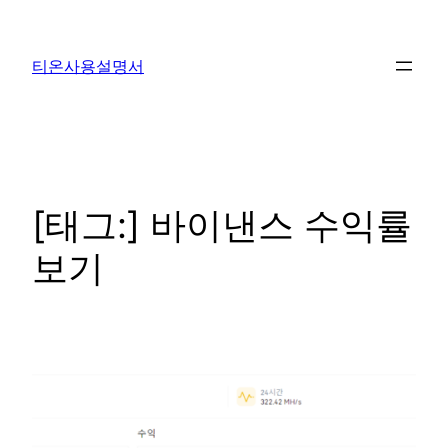
콘
텐
티온사용설명서
츠
로
바
로
가
기
[태그:]
바이낸스 수익률
보기