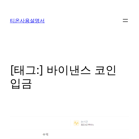
콘
텐
티온사용설명서
츠
로
바
로
가
기
[태그:]
바이낸스 코인
입금