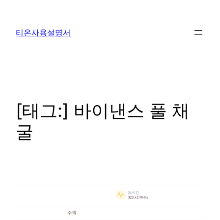
콘
텐
티온사용설명서
츠
로
바
로
가
기
[태그:]
바이낸스 풀 채
굴