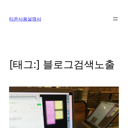
콘
텐
티온사용설명서
츠
로
바
로
가
기
[태그:]
블로그검색노출