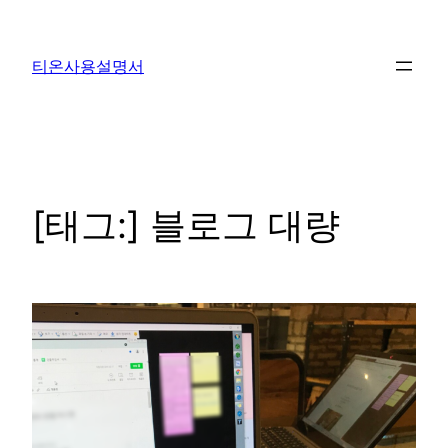
콘
텐
티온사용설명서
츠
로
바
로
가
기
[태그:]
블로그 대량