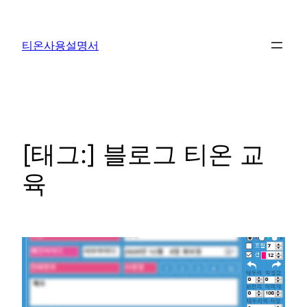
콘
텐
티온사용설명서
츠
로
바
로
가
기
[태그:]
블로그 티온 교
육