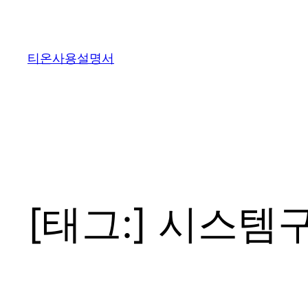
콘
텐
츠
티온사용설명서
로
바
로
가
기
[태그:]
시스템