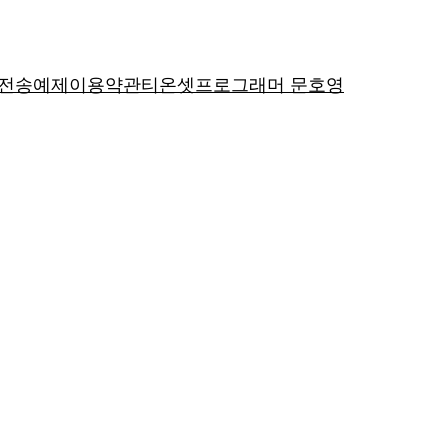
P전송예제
이용약관
티온셋
프로그래머 문호영