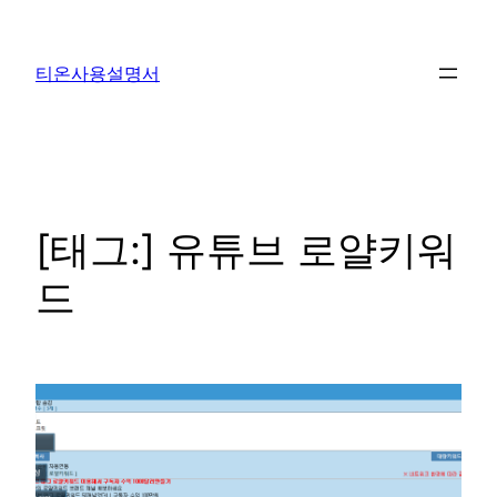
콘
텐
티온사용설명서
츠
로
바
로
가
기
[태그:]
유튜브 로얄키워
드