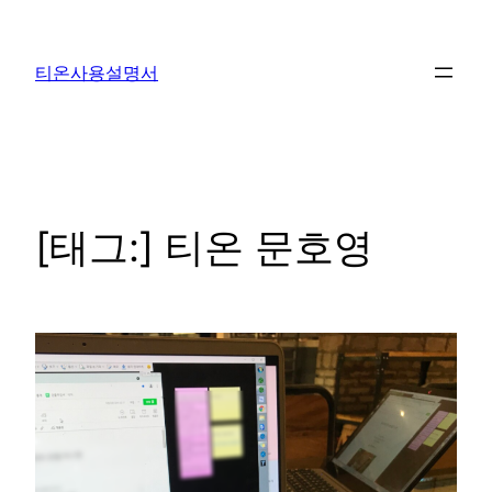
콘
텐
티온사용설명서
츠
로
바
로
가
기
[태그:]
티온 문호영