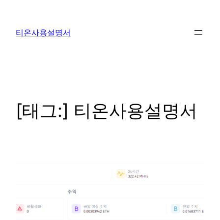
콘
텐
티온사용설명서
츠
로
바
로
가
기
[태그:]
티온사용설명서